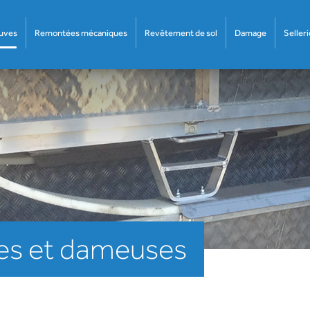
euves
Remontées mécaniques
Revêtement de sol
Damage
Selleri
es et dameuses