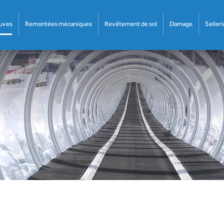
euves
Remontées mécaniques
Revêtement de sol
Damage
Selleri