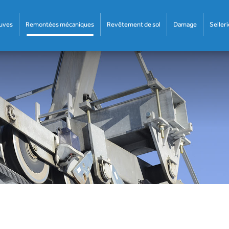
euves
Remontées mécaniques
Revêtement de sol
Damage
Selleri