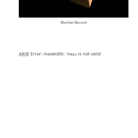
Blochet Becorit
ARVE
Error: maxwidth:
is not valid
700px