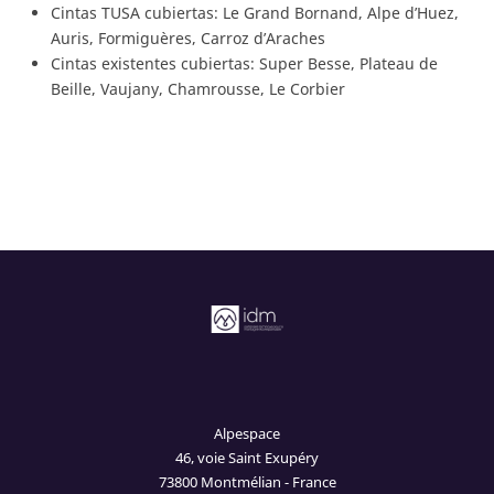
Cintas TUSA cubiertas: Le Grand Bornand, Alpe d’Huez,
Auris, Formiguères, Carroz d’Araches
Cintas existentes cubiertas: Super Besse, Plateau de
Beille, Vaujany, Chamrousse, Le Corbier
Alpespace
46, voie Saint Exupéry
73800 Montmélian - France