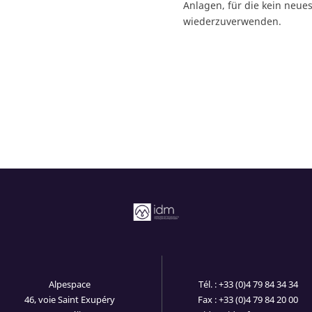
Anlagen, für die kein neues
wiederzuverwenden.
Alpespace
Tél. : +33 (0)4 79 84 34 34
46, voie Saint Exupéry
Fax : +33 (0)4 79 84 20 00